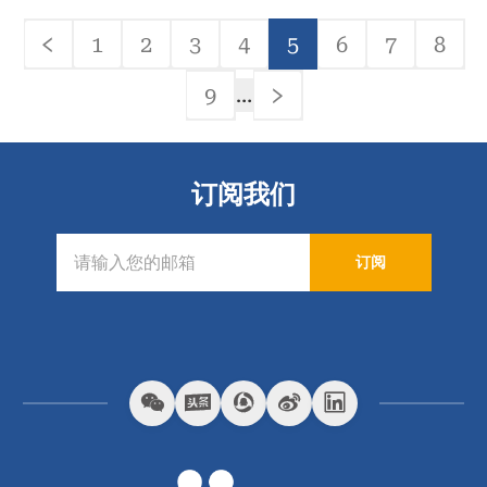
分
1
2
3
4
5
6
7
8
页
前
Page
Page
Page
Page
当
Page
Page
Pag
一
前
9
…
页
页
Page
下
一
页
订阅我们
订阅