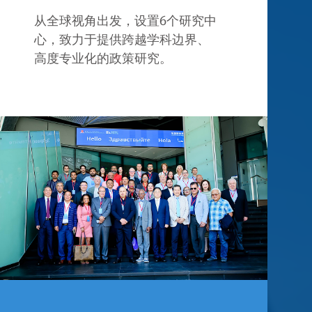
从全球视角出发，设置6个研究中
心，致力于提供跨越学科边界、
高度专业化的政策研究。
800+
11
篇
报送政策报告
研