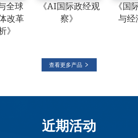
《AI国际政经观
C与全球
《国
察》
体改革
与经
析》
查看更多产品
近期活动