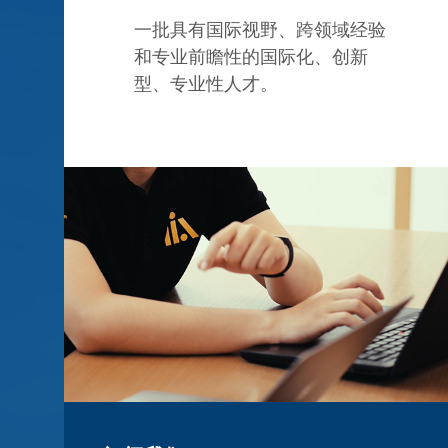
一批具有国际视野、跨领域经验
和专业前瞻性的国际化、创新
型、专业性人才。
0+
11+
篇
国家和地区
报告
研究人员来自