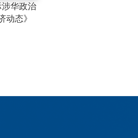
际涉华政治
济动态》