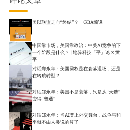
美以联盟走向“终结”？｜GBA编译
中国靠市场，美国靠政治：中美AI竞争的下
一个阶段是什么？ | 地缘科技「平」论 x 黄
平
对话郑永年：美国霸权是在衰落退场，还是
在转质转型？
对话郑永年：美国不是衰落，只是从“天选”
变得“普通”
对话郑永年：当AI登上外交舞台，战争与和
平就不由人类说的算了