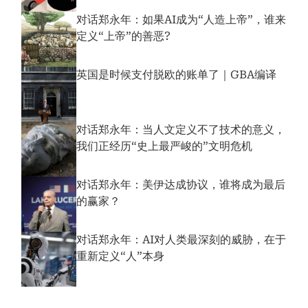
对话郑永年：如果AI成为“人造上帝”，谁来
定义“上帝”的善恶?
英国是时候支付脱欧的账单了｜GBA编译
对话郑永年：当人文定义不了技术的意义，
我们正经历“史上最严峻的”文明危机
对话郑永年：美伊达成协议，谁将成为最后
的赢家？
对话郑永年：AI对人类最深刻的威胁，在于
重新定义“人”本身