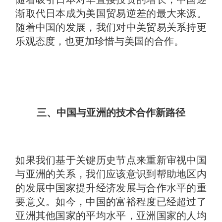
渐取代日本成为美国贸易逆差的最大来源。
随着中国的发展，我们对中美贸易关系持更
乐观态度，也更加珍惜与美国的合作。
三、中国与亚洲的技术合作新路径
如果我们基于关键历史节点来重新审视中国
与亚洲的关系，我们应该意识到帮助地区内
的发展中国家提升经济发展与合作水平的重
要意义。如今，中国的富裕程度已经超过了
亚洲其他国家的平均水平，亚洲国家的人均