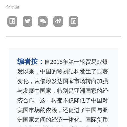
分享至
包
屑
编者按：
自2018年第一轮贸易战爆
发以来，中国的贸易结构发生了显著
变化，从依赖发达国家市场转向加强
与发展中国家，特别是亚洲国家的经
济合作。这一转变不仅降低了中国对
美国市场的依赖，还促进了中国与亚
洲国家之间的经济一体化。国际货币