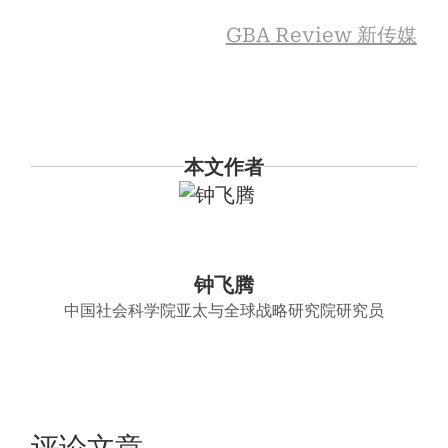
GBA Review 新传媒
本文作者
钟飞腾
中国社会科学院亚太与全球战略研究院研究员
评论文章