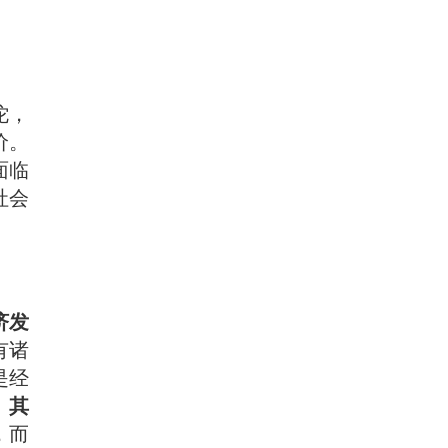
佗，
价。
面临
社会
济发
有诸
是经
。
其
，而