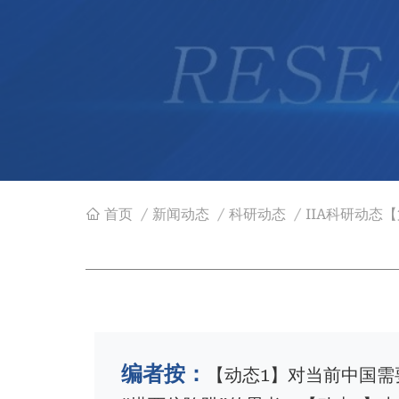
首页
/
新闻动态
/
科研动态
/
IIA科研动态【
面
包
屑
编者按：
【动态1】对当前中国需