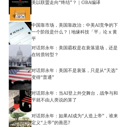
美以联盟走向“终结”？｜GBA编译
中国靠市场，美国靠政治：中美AI竞争的下
一个阶段是什么？ | 地缘科技「平」论 x 黄
平
对话郑永年：美国霸权是在衰落退场，还是
在转质转型？
对话郑永年：美国不是衰落，只是从“天选”
变得“普通”
对话郑永年：当AI登上外交舞台，战争与和
平就不由人类说的算了
对话郑永年：如果AI成为“人造上帝”，谁来
定义“上帝”的善恶?