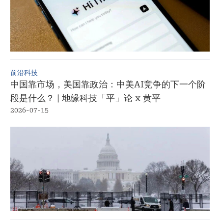
前沿科技
中国靠市场，美国靠政治：中美AI竞争的下一个阶
段是什么？ | 地缘科技「平」论 x 黄平
2026-07-15