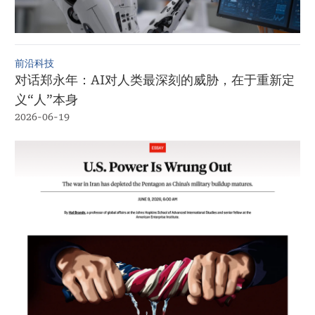
前沿科技
对话郑永年：AI对人类最深刻的威胁，在于重新定
义“人”本身
2026-06-19