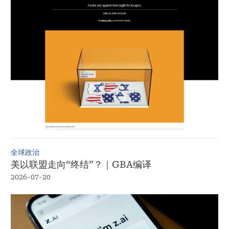
全球政治
美以联盟走向“终结”？｜GBA编译
2026-07-20