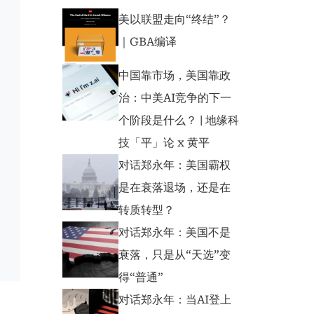
美以联盟走向“终结”？
｜GBA编译
中国靠市场，美国靠政
治：中美AI竞争的下一
个阶段是什么？ | 地缘科
技「平」论 x 黄平
对话郑永年：美国霸权
是在衰落退场，还是在
转质转型？
对话郑永年：美国不是
衰落，只是从“天选”变
得“普通”
对话郑永年：当AI登上