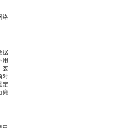
网络
数据
不用
。袭
前对
重定
面瘫
早已