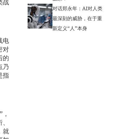
类战
对话郑永年：AI对人类
最深刻的威胁，在于重
新定义“人”本身
线电
密对
后的
点乃
是指
”，
析、
，就