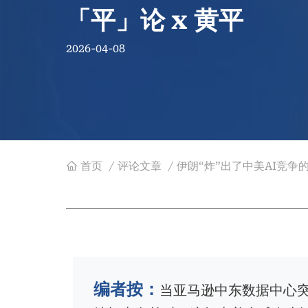
「平」论 x 黄平
2026-04-08
首页
/
评论文章
/
伊朗“炸”出了中美AI竞争的
面
包
屑
编者按：
当亚马逊中东数据中心