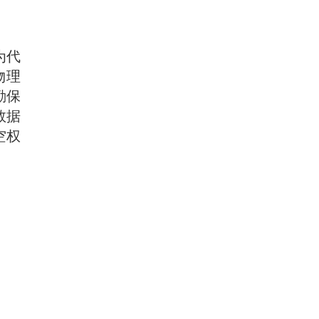
为代
物理
勤保
数据
空权