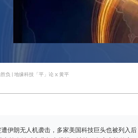
胜负 | 地缘科技「平」论 x 黄平
突遭伊朗无人机袭击，多家美国科技巨头也被列入后