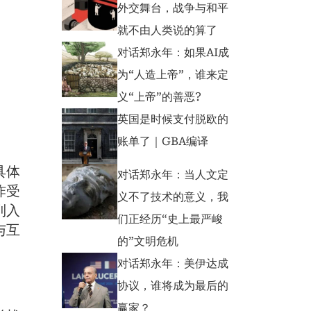
外交舞台，战争与和平
就不由人类说的算了
对话郑永年：如果AI成
为“人造上帝”，谁来定
义“上帝”的善恶?
英国是时候支付脱欧的
账单了｜GBA编译
具体
对话郑永年：当人文定
炸受
义不了技术的意义，我
列入
们正经历“史上最严峻
与互
的”文明危机
对话郑永年：美伊达成
协议，谁将成为最后的
赢家？