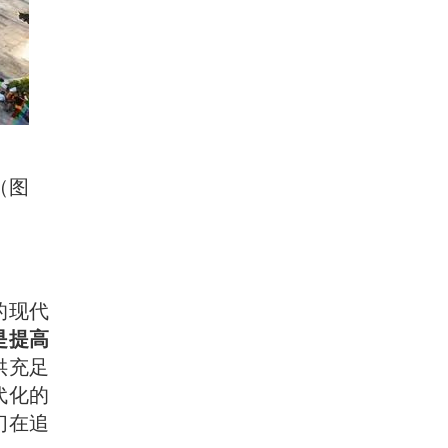
（图
的现代
是提高
供充足
代化的
们在追