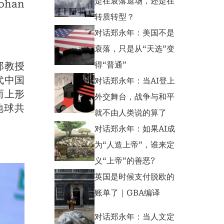
是在衰落退场，还是在
han
转质转型？
对话郑永年：美国不是
衰落，只是从“天选”变
郑教授
得“普通”
代中国
对话郑永年：当AI登上
而上形
外交舞台，战争与和平
地球共
就不由人类说的算了
对话郑永年：如果AI成
为“人造上帝”，谁来定
义“上帝”的善恶?
英国是时候支付脱欧的
账单了｜GBA编译
对话郑永年：当人文定