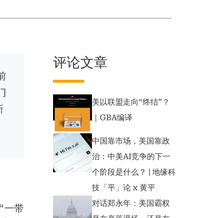
评论文章
前
门
美以联盟走向“终结”？
新
｜GBA编译
中国靠市场，美国靠政
治：中美AI竞争的下一
个阶段是什么？ | 地缘科
技「平」论 x 黄平
对话郑永年：美国霸权
“一带