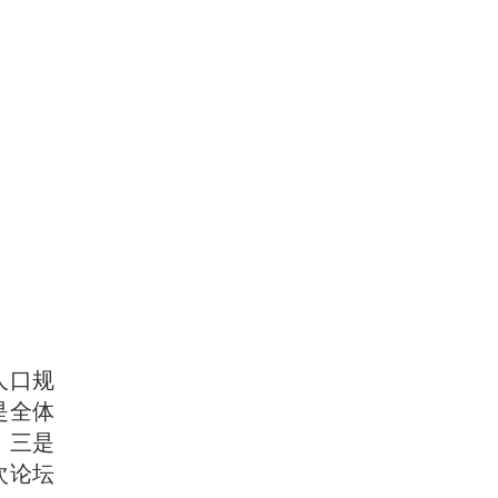
人口规
是全体
；三是
次论坛