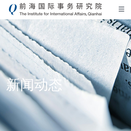
新闻动态
面
包
屑