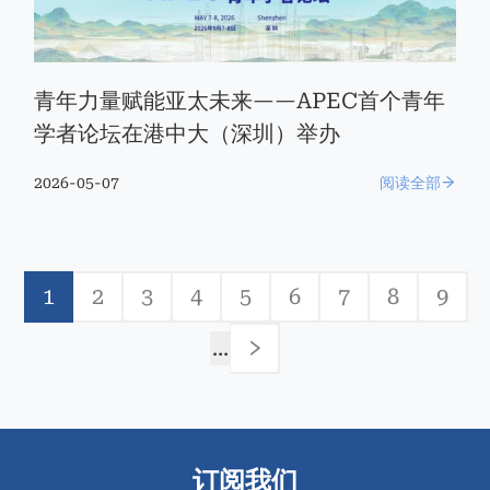
青年力量赋能亚太未来——APEC首个青年
学者论坛在港中大（深圳）举办
2026-05-07
阅读全部
分
1
2
3
4
5
6
7
8
9
页
当
Page
Page
Page
Page
Page
Page
Page
Pag
前
…
页
下
一
页
订阅我们