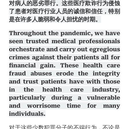
对病人的恶劣罪行。这些医疗欺诈行为侵蚀
了患者对医疗行业人员的诚信和信任，特别
是在许多人脆弱和令人担忧的时期。
Throughout the pandemic, we have
seen trusted medical professionals
orchestrate and carry out egregious
crimes against their patients all for
financial gain. These health care
fraud abuses erode the integrity
and trust patients have with those
in the health care industry,
particularly during a vulnerable
and worrisome time for many
individuals.
对于这些少数犯罪分子的不端行为，不论是