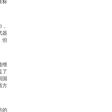
量标
力，
武器
，但
能维
盖了
同国
西方
期的