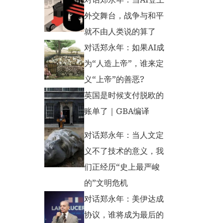
外交舞台，战争与和平
就不由人类说的算了
对话郑永年：如果AI成
为“人造上帝”，谁来定
义“上帝”的善恶?
英国是时候支付脱欧的
账单了｜GBA编译
对话郑永年：当人文定
义不了技术的意义，我
们正经历“史上最严峻
的”文明危机
对话郑永年：美伊达成
协议，谁将成为最后的