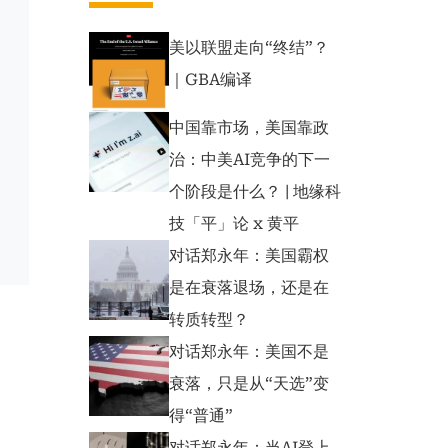
美以联盟走向“终结”？
｜GBA编译
中国靠市场，美国靠政
治：中美AI竞争的下一
个阶段是什么？ | 地缘科
技「平」论 x 黄平
对话郑永年：美国霸权
是在衰落退场，还是在
转质转型？
对话郑永年：美国不是
衰落，只是从“天选”变
得“普通”
对话郑永年：当AI登上