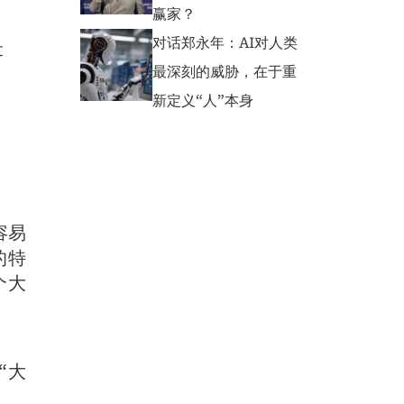
赢家？
对话郑永年：AI对人类
t
最深刻的威胁，在于重
新定义“人”本身
容易
的特
个大
“大