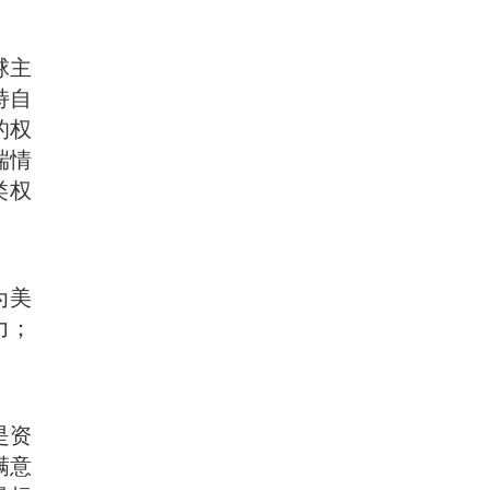
球主
持自
的权
端情
类权
为美
力；
是资
满意