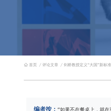
首页
/
评论文章
/
剑桥教授定义“大国”新标准
面
包
屑
编者按：
“如果不在餐桌上，就在