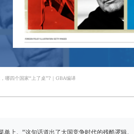
，哪四个国家“上了桌”?｜GBA编译
菜单上。”这句话道出了大国竞争时代的残酷逻辑。