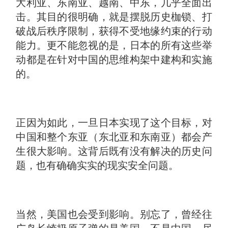
大利亚、东南亚、越南、中东，几乎全面出
击。其目的很明确，就是摆脱历史枷锁、打
破战后秩序限制，获得不受地缘约束的行动
能力。更不能忽视的是，日本的所有这些举
动都是在针对中国的思维构架中建构和实施
的。
正因为如此，一旦日本实现了这个目标，对
中国和整个东亚（东北亚和东南亚）都会产
生很大影响。这背后既有没有解决的历史问
题，也有确确实实的现实安全问题。
当然，美国也会受到影响。别忘了，曾经往