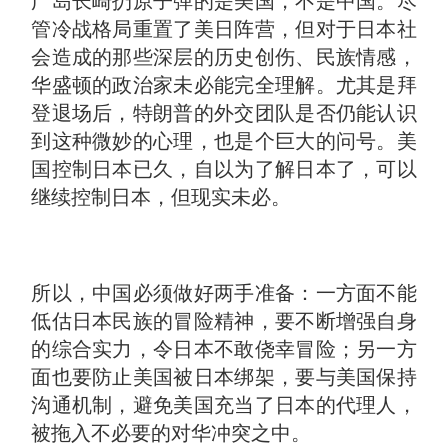
广岛长崎扔原子弹的是美国，不是中国。尽
管冷战格局重置了美日阵营，但对于日本社
会造成的那些深层的历史创伤、民族情感，
华盛顿的政治家未必能完全理解。尤其是拜
登退场后，特朗普的外交团队是否仍能认识
到这种微妙的心理，也是个巨大的问号。美
国控制日本已久，自以为了解日本了，可以
继续控制日本，但现实未必。
所以，中国必须做好两手准备：一方面不能
低估日本民族的冒险精神，要不断增强自身
的综合实力，令日本不敢侥幸冒险；另一方
面也要防止美国被日本绑架，要与美国保持
沟通机制，避免美国充当了日本的代理人，
被拖入不必要的对华冲突之中。