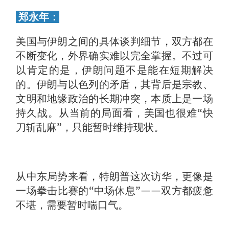
郑永年：
美国与伊朗之间的具体谈判细节，双方都在
不断变化，外界确实难以完全掌握。不过可
以肯定的是，伊朗问题不是能在短期解决
的。伊朗与以色列的矛盾，其背后是宗教、
文明和地缘政治的长期冲突，本质上是一场
持久战。从当前的局面看，美国也很难“快
刀斩乱麻”，只能暂时维持现状。
从中东局势来看，特朗普这次访华，更像是
一场拳击比赛的“中场休息”——双方都疲惫
不堪，需要暂时喘口气。