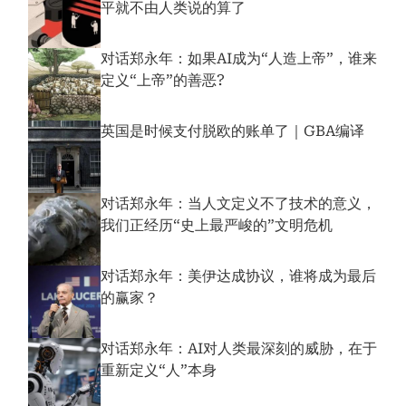
平就不由人类说的算了
对话郑永年：如果AI成为“人造上帝”，谁来
定义“上帝”的善恶?
英国是时候支付脱欧的账单了｜GBA编译
对话郑永年：当人文定义不了技术的意义，
我们正经历“史上最严峻的”文明危机
对话郑永年：美伊达成协议，谁将成为最后
的赢家？
对话郑永年：AI对人类最深刻的威胁，在于
重新定义“人”本身