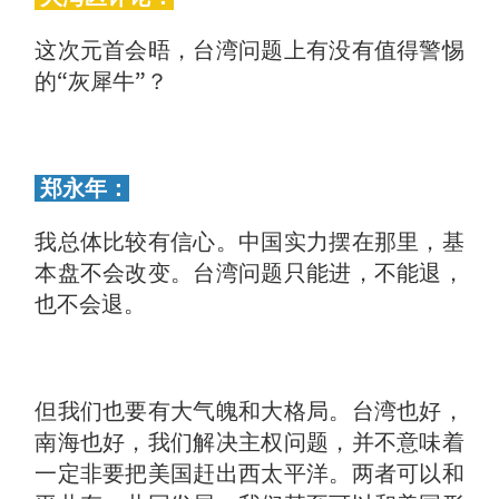
这次元首会晤，台湾问题上有没有值得警惕
的“灰犀牛”？
郑永年：
我总体比较有信心。中国实力摆在那里，基
本盘不会改变。台湾问题只能进，不能退，
也不会退。
但我们也要有大气魄和大格局。台湾也好，
南海也好，我们解决主权问题，并不意味着
一定非要把美国赶出西太平洋。两者可以和