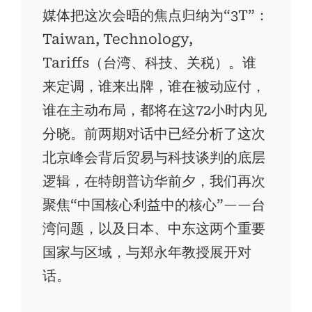
媒体把这次会晤的焦点归纳为“3T”：
Taiwan, Technology,
Tariffs（台湾、科技、关税）。谁
来定调，谁来出牌，谁在被动应付，
谁在主动布局，都将在这72小时内见
分晓。前两期对话中已经分析了这次
北京峰会背后贸易与科技谈判的底层
逻辑，在特朗普访华前夕，我们再次
聚焦“中国核心利益中的核心”——台
湾问题，以及日本、中东这两个重要
国家与区域，与郑永年教授展开对
话。