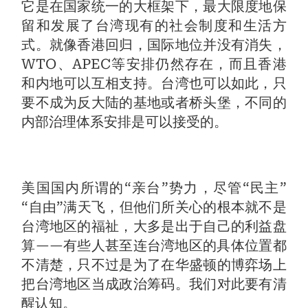
它是在国家统一的大框架下，最大限度地保
留和发展了台湾现有的社会制度和生活方
式。就像香港回归，国际地位并没有消失，
WTO、APEC等安排仍然存在，而且香港
和内地可以互相支持。台湾也可以如此，只
要不成为反大陆的基地或者桥头堡，不同的
内部治理体系安排是可以接受的。
美国国内所谓的“亲台”势力，尽管“民主”
“自由”满天飞，但他们所关心的根本就不是
台湾地区的福祉，大多是出于自己的利益盘
算——有些人甚至连台湾地区的具体位置都
不清楚，只不过是为了在华盛顿的博弈场上
把台湾地区当成政治筹码。我们对此要有清
醒认知。