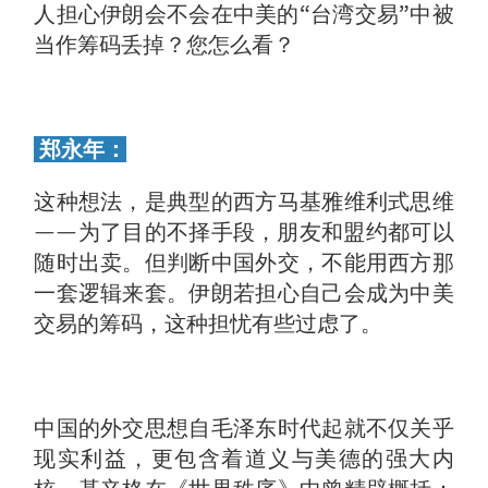
人担心伊朗会不会在中美的“台湾交易”中被
当作筹码丢掉？您怎么看？
郑永年：
这种想法，是典型的西方马基雅维利式思维
——为了目的不择手段，朋友和盟约都可以
随时出卖。但判断中国外交，不能用西方那
一套逻辑来套。伊朗若担心自己会成为中美
交易的筹码，这种担忧有些过虑了。
中国的外交思想自毛泽东时代起就不仅关乎
现实利益，更包含着道义与美德的强大内