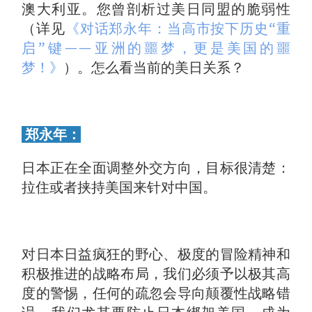
澳大利亚。您曾剖析过美日同盟的脆弱性
（详见
《对话郑永年：当高市按下历史“重
启”键——亚洲的噩梦，更是美国的噩
梦！》
）。怎么看当前的美日关系？
郑永年：
日本正在全面调整外交方向，目标很清楚：
拉住或者挟持美国来针对中国。
对日本日益疯狂的野心、极度的冒险精神和
积极推进的战略布局，我们必须予以极其高
度的警惕，任何的疏忽会导向颠覆性战略错