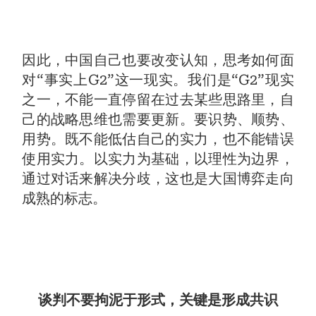
因此，中国自己也要改变认知，思考如何面
对“事实上G2”这一现实。我们是“G2”现实
之一，不能一直停留在过去某些思路里，自
己的战略思维也需要更新。要识势、顺势、
用势。既不能低估自己的实力，也不能错误
使用实力。以实力为基础，以理性为边界，
通过对话来解决分歧，这也是大国博弈走向
成熟的标志。
谈判不要拘泥于形式，关键是形成共识