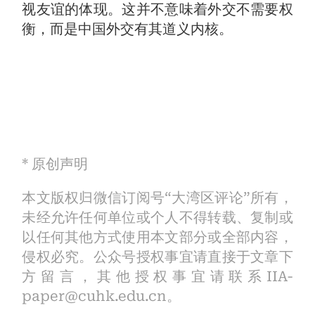
视友谊的体现。这并不意味着外交不需要权
衡，而是中国外交有其道义内核。
* 原创声明
本文版权归微信订阅号“大湾区评论”所有，
未经允许任何单位或个人不得转载、复制或
以任何其他方式使用本文部分或全部内容，
侵权必究。公众号授权事宜请直接于文章下
方留言，其他授权事宜请联系IIA-
paper@cuhk.edu.cn。