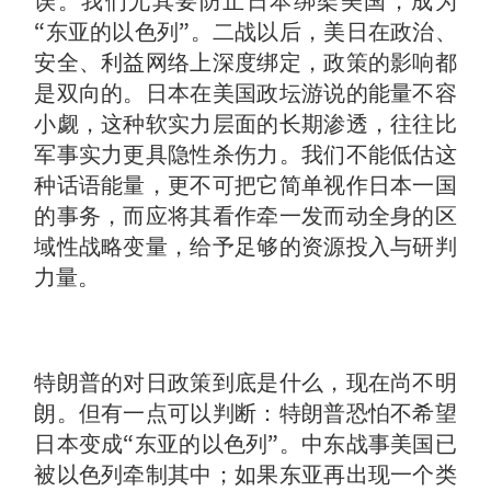
误。我们尤其要防止日本绑架美国，成为
“东亚的以色列”。二战以后，美日在政治、
安全、利益网络上深度绑定，政策的影响都
是双向的。日本在美国政坛游说的能量不容
小觑，这种软实力层面的长期渗透，往往比
军事实力更具隐性杀伤力。我们不能低估这
种话语能量，更不可把它简单视作日本一国
的事务，而应将其看作牵一发而动全身的区
域性战略变量，给予足够的资源投入与研判
力量。
特朗普的对日政策到底是什么，现在尚不明
朗。但有一点可以判断：特朗普恐怕不希望
日本变成“东亚的以色列”。中东战事美国已
被以色列牵制其中；如果东亚再出现一个类