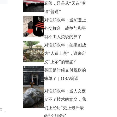
衰落，只是从“天选”变
得“普通”
对话郑永年：当AI登上
外交舞台，战争与和平
就不由人类说的算了
对话郑永年：如果AI成
为“人造上帝”，谁来定
义“上帝”的善恶?
英国是时候支付脱欧的
账单了｜GBA编译
对话郑永年：当人文定
义不了技术的意义，我
们正经历“史上最严峻
下，
的”文明危机