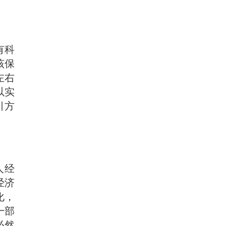
有科
该保
左右
以实
引方
人经
经济
化，
一部
必然