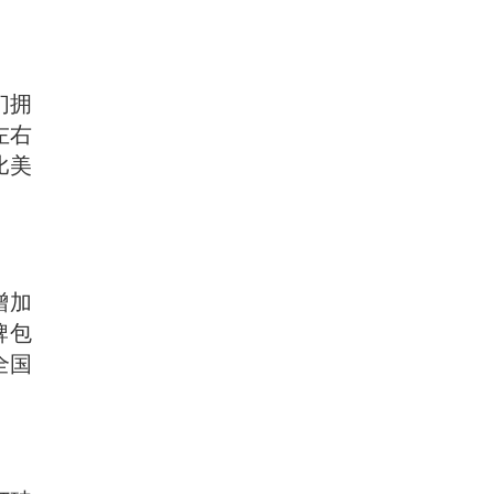
们拥
左右
比美
增加
牌包
全国