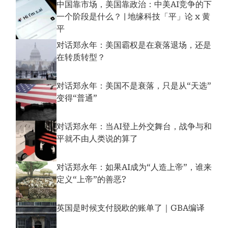
中国靠市场，美国靠政治：中美AI竞争的下
一个阶段是什么？ | 地缘科技「平」论 x 黄
平
对话郑永年：美国霸权是在衰落退场，还是
在转质转型？
对话郑永年：美国不是衰落，只是从“天选”
变得“普通”
对话郑永年：当AI登上外交舞台，战争与和
平就不由人类说的算了
对话郑永年：如果AI成为“人造上帝”，谁来
定义“上帝”的善恶?
英国是时候支付脱欧的账单了｜GBA编译