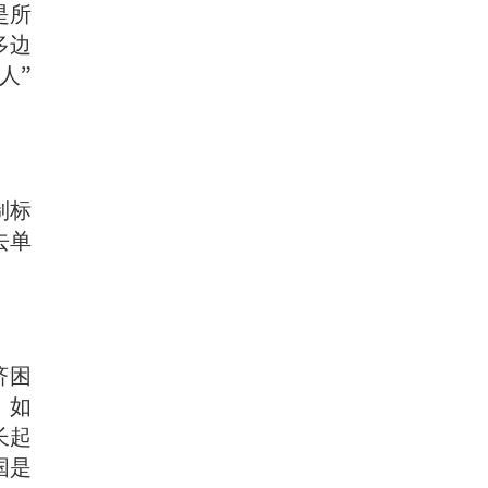
是所
多边
人”
制标
去单
济困
。如
长起
国是