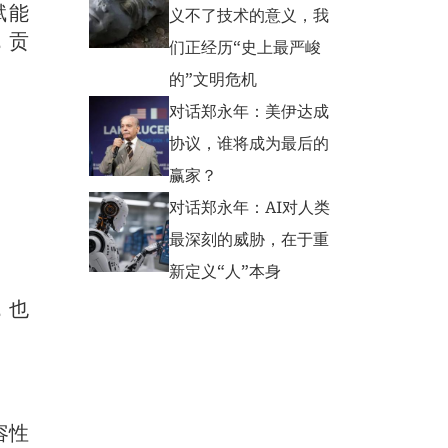
赋能
义不了技术的意义，我
，贡
们正经历“史上最严峻
的”文明危机
对话郑永年：美伊达成
协议，谁将成为最后的
赢家？
对话郑永年：AI对人类
最深刻的威胁，在于重
新定义“人”本身
，也
容性