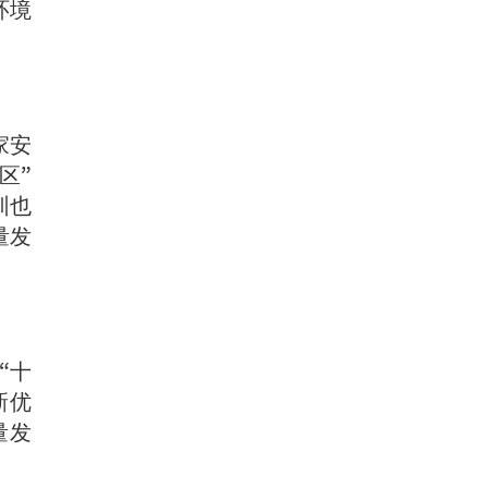
环境
家安
区”
圳也
量发
“十
新优
量发