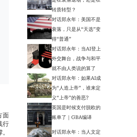
转质转型？
对话郑永年：美国不是
衰落，只是从“天选”变
得“普通”
对话郑永年：当AI登上
外交舞台，战争与和平
就不由人类说的算了
对话郑永年：如果AI成
为“人造上帝”，谁来定
义“上帝”的善恶?
英国是时候支付脱欧的
方面
账单了｜GBA编译
践行
撑。
对话郑永年：当人文定