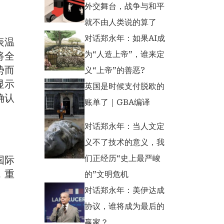
外交舞台，战争与和平
就不由人类说的算了
对话郑永年：如果AI成
表温
为“人造上帝”，谁来定
将全
势而
义“上帝”的善恶?
显示
英国是时候支付脱欧的
确认
账单了｜GBA编译
对话郑永年：当人文定
义不了技术的意义，我
们正经历“史上最严峻
国际
，重
的”文明危机
对话郑永年：美伊达成
协议，谁将成为最后的
赢家？