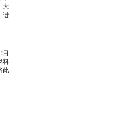
。大
查，进
排目
燃料
将此