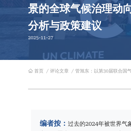
景的全球气候治理动
分析与政策建议
2025-11-27
首页
/
评论文章
/
管旭东：以第30届联合国
面
包
屑
编者按：
过去的2024年被世界