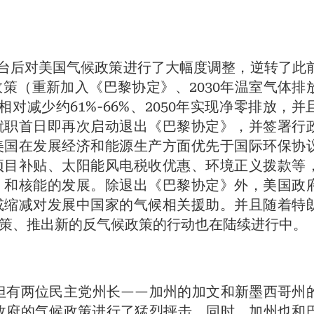
月上台后对美国气候政策进行了大幅度调整，逆转了此
政策（重新加入《巴黎协定》、2030年温室气体排
5年相对减少约61%-66%、2050年实现净零排放，并
就职首日即再次启动退出《巴黎协定》，并签署行
美国在发展经济和能源生产方面优先于国际环保协
项目补贴、太阳能风电税收优惠、环境正义拨款等
）和核能的发展。除退出《巴黎协定》外，美国政
或缩减对发展中国家的气候相关援助。并且随着特
策、推出新的反气候政策的行动也在陆续进行中。
，但有两位民主党州长——加州的加文和新墨西哥州
普政府的气候政策进行了猛烈抨击。同时，加州也和