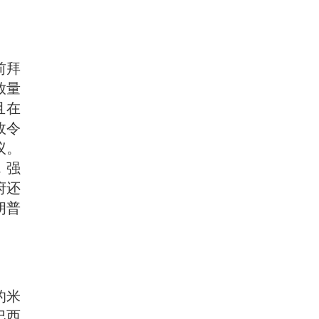
前拜
放量
且在
政令
议。
，强
府还
朗普
的米
巴西