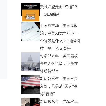
美以联盟走向“终结”？
｜GBA编译
中国靠市场，美国靠政
治：中美AI竞争的下一
个阶段是什么？ | 地缘科
技「平」论 x 黄平
对话郑永年：美国霸权
是在衰落退场，还是在
转质转型？
对话郑永年：美国不是
衰落，只是从“天选”变
得“普通”
对话郑永年：当AI登上