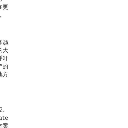
在更
C。
降趋
的大
呼吁
”的
地方
应、
te
方案