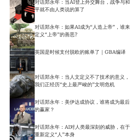
对话郑永年：当AI登上外交舞台，战争与和
平就不由人类说的算了
对话郑永年：如果AI成为“人造上帝”，谁来
定义“上帝”的善恶?
英国是时候支付脱欧的账单了｜GBA编译
对话郑永年：当人文定义不了技术的意义，
我们正经历“史上最严峻的”文明危机
对话郑永年：美伊达成协议，谁将成为最后
的赢家？
对话郑永年：AI对人类最深刻的威胁，在于
重新定义“人”本身