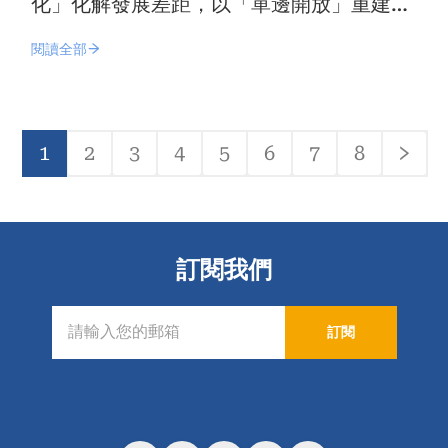
化」化解發展差距，以「單邊開放」重建信
任
閱讀全部
Pagination
1
2
3
4
5
6
7
8
目
頁
頁
頁
頁
頁
頁
頁
下
前
面
面
面
面
面
面
面
一
頁
頁
面
訂閱我們
訂閱