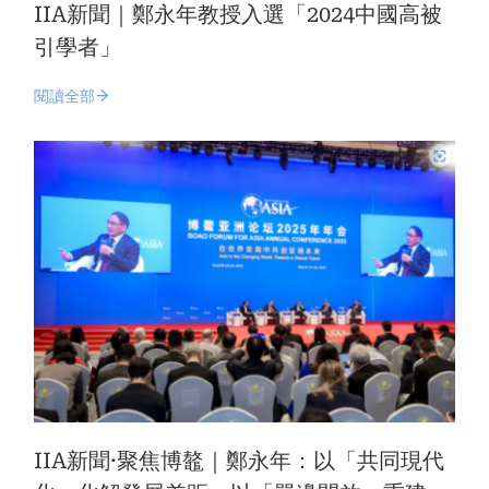
IIA新聞｜鄭永年教授入選「2024中國高被
引學者」
閱讀全部
IIA新聞·聚焦博鼇｜鄭永年：以「共同現代