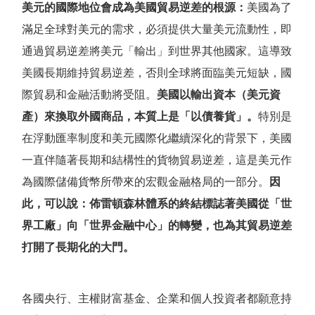
美元的國際地位會成為美國貿易逆差的根源：
美國為了
滿足全球對美元的需求，必須提供大量美元流動性，即
通過貿易逆差將美元
「
輸出
」
到世界其他國家。這導致
美國長期維持貿易逆差，否則全球將面臨美元短缺，國
際貿易和金融活動將受阻。
美國以輸出資本（美元資
產）來換取外國商品，本質上是
「
以債養貨
」
。
特別是
在浮動匯率制度和美元國際化繼續深化的背景下，美國
一直伴隨著長期和結構性的貨物貿易逆差，這是美元作
為國際儲備貨幣所帶來的宏觀金融格局的一部分。
因
此，可以說：佈雷頓森林體系的終結標誌著美國從
「
世
界工廠
」
向
「
世界金融中心
」
的轉變，也為其貿易逆差
打開了長期化的大門。
各國央行、主權財富基金、企業和個人投資者都願意持