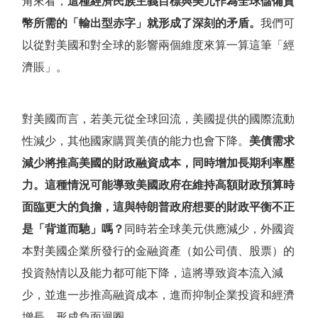
角來看，
這種經濟民族主義目標與美元作為全球儲備貨
幣所需的
「
輸出型赤字
」
就形成了深刻的矛盾。
我們可
以從對美國和對全球的影響兩個維度來算一算這筆
「
經
濟賬
」
。
對美國而言，若美元從全球回流，美國提供的國際流動
性減少，其他國家購買美債的能力也會下降。
美債需求
減少將推高美國的財政融資成本，同時增加長期利率壓
力。這種情況可能導致美國政府在維持高額財政預算時
面臨更大的負擔，這與特朗普政府想要的財政平衡不正
是
「
背道而馳
」
嗎？
同時若全球美元供應減少，外國資
本對美國企業所發行的金融資產（如公司債、股票）的
投資熱情以及能力都可能下降，這將導致資本流入減
少，並進一步推高融資成本，進而抑制企業投資和經濟
增長，形成負面迴圈。