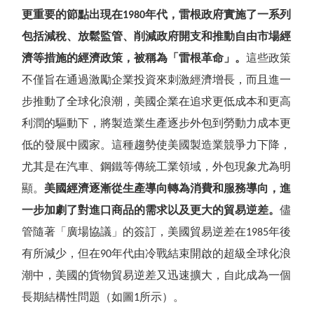
更重要的節點出現在
年代，雷根政府實施了一系列
1980
包括減稅、放鬆監管、削減政府開支和推動自由市場經
濟等措施的經濟政策，被稱為
「
雷根革命
」
。
這些政策
不僅旨在通過激勵企業投資來刺激經濟增長，而且進一
步推動了全球化浪潮，美國企業在追求更低成本和更高
利潤的驅動下，將製造業生產逐步外包到勞動力成本更
低的發展中國家。這種趨勢使美國製造業競爭力下降，
尤其是在汽車、鋼鐵等傳統工業領域，外包現象尤為明
顯。
美國經濟逐漸從生產導向轉為消費和服務導向，進
一步加劇了對進口商品的需求以及更大的貿易逆差。
儘
管隨著
「
廣場協議
」
的簽訂，美國貿易逆差在
年後
1985
有所減少，但在
年代由冷戰結束開啟的超級全球化浪
90
潮中，美國的貨物貿易逆差又迅速擴大，自此成為一個
長期結構性問題（如圖
所示）。
1