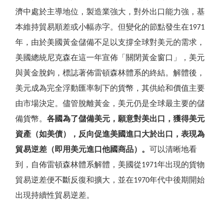
濟中處於主導地位，製造業強大，對外出口能力強，基
本維持貿易順差或小幅赤字。但變化的節點發生在
1971
年，由於美國黃金儲備不足以支撐全球對美元的需求，
美國總統尼克森在這一年宣佈
「
關閉黃金窗口
」
，美元
與黃金脫鉤，標誌著佈雷頓森林體系的終結。解體後，
美元成為完全浮動匯率制下的貨幣，其供給和價值主要
由市場決定。儘管脫離黃金，美元仍是全球最主要的儲
備貨幣。
各國為了儲備美元，願意對美出口，獲得美元
資產（如美債），反向促進美國進口大於出口，表現為
貿易逆差（即用美元進口他國商品）。
可以清晰地看
到，自佈雷頓森林體系解體，美國從
年出現的貨物
1971
貿易逆差便不斷反復和擴大，並在
年代中後期開始
1970
出現持續性貿易逆差。