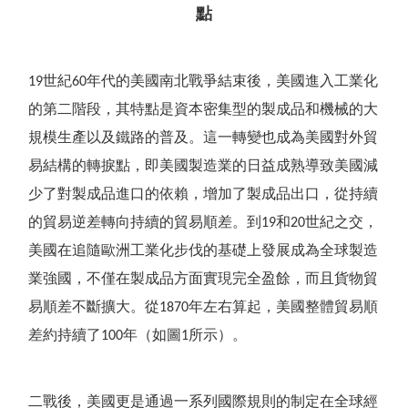
點
世紀
年代的美國南北戰爭結束後，美國進入工業化
19
60
的第二階段，其特點是資本密集型的製成品和機械的大
規模生產以及鐵路的普及。這一轉變也成為美國對外貿
易結構的轉捩點，即美國製造業的日益成熟導致美國減
少了對製成品進口的依賴，增加了製成品出口，從持續
的貿易逆差轉向持續的貿易順差。到
和
世紀之交，
19
20
美國在追隨歐洲工業化步伐的基礎上發展成為全球製造
業強國，不僅在製成品方面實現完全盈餘，而且貨物貿
易順差不斷擴大。從
年左右算起，美國整體貿易順
1870
差約持續了
年（如圖
所示）。
100
1
二戰後，美國更是通過一系列國際規則的制定在全球經