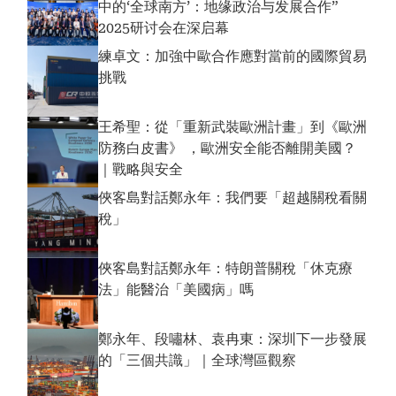
中的‘全球南方’：地缘政治与发展合作”
2025研讨会在深启幕
練卓文：加強中歐合作應對當前的國際貿易
挑戰
王希聖：從「重新武裝歐洲計畫」到《歐洲
防務白皮書》 ，歐洲安全能否離開美國？
｜戰略與安全
俠客島對話鄭永年：我們要「超越關稅看關
稅」
俠客島對話鄭永年：特朗普關稅「休克療
法」能醫治「美國病」嗎
鄭永年、段嘯林、袁冉東：深圳下一步發展
的「三個共識」｜全球灣區觀察