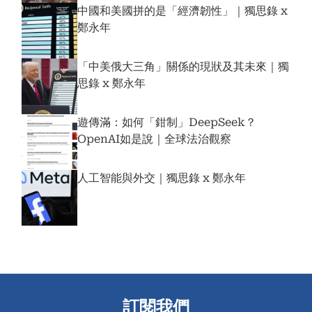
中國和美國拼的是「經濟韌性」｜獨思錄 x
鄭永年
「中美俄大三角」關係的現狀及其未來｜獨
思錄 x 鄭永年
遊傳滿：如何「鉗制」DeepSeek？
OpenAI如是說｜全球法治觀察
人工智能與外交｜獨思錄 x 鄭永年
訂閱我們