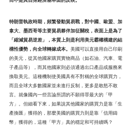
而不是其自身經濟基本面的反映。
特朗普執政時期，頻繁發動貿易戰，對中國、歐盟、加
拿大、墨西哥等主要貿易夥伴加征關稅，表面上是為了
「
縮減貿易逆差
」
，本質上則是利用美元霸權構建的結
構性優勢，向全球轉嫁成本。
美國可以直接用自己印刷
的美元，從其他國家購買實物商品（如石油、汽車、電
子產品等），而其他國家則必須通過出口產品或服務來
換取美元。這種機制使美國具有不對稱的全球購買力，
而且全球大多數國家並未進行反制，更多是敢怒不敢
言。就像國內一些言論所謂的不願得罪最大的
「
甲
方
」
。但細看下來，如果說其他國家的購買力是靠
「
生
產換匯
」
獲得的，那麼美國的購買力則是靠
「
信用鑄
幣
」
獲得的，這種
「
甲方
」
真的穩定和可持續嗎？