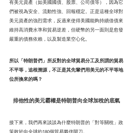
有美元資產（如美國國債、股票、公司債等），因為它
們被視為安全、流動性強、回報穩定。正是這種全球對
美元資產的強烈需求，反過來使得美國能夠持續借債來
維持高消費水準和貿易逆差，但硬幣的另一面則是愈發
嚴重的債務依賴，以及製造業空心化。
所以
「
特朗普們
」
所反對的全球貿易分工及所謂的貿易
不平等，追根溯源，不正是其先輩們用美元的不平等地
位所換來的嗎？
排他性的美元霸權是特朗普向全球加稅的底氣
接下來，我們再來談談為什麼特朗普的
「
對等關稅
」
政
策敢於向全球約
個貿易夥伴開刀。
180