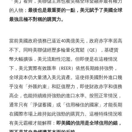
「
美
」
看齊，美聯儲主席也被笑稱全球金融界最有權力
的人物；
最後也是最重要的一點，美元賦予了美國全球
最強且極不對稱的購買力。
當前美國政府債務已逼近
萬億美元，政府赤字率居高
40
不下。同時美聯儲經歷多輪量化寬鬆（
），基礎貨
QE
幣大幅擴張，美元流動性氾濫。但即便是在這種情況
下，美元實際有效匯率（
）依然長期維持強勢，
REER
全球資本仍大量湧入美元資產。這使得美國對外進口幾
乎沒有
「
外匯約束
」
和貶值壓力，即使財政赤字和債務
高企，也能持續維持強勁的進口水準。按照正常情況，
通常只有
「
淨儲蓄國
」
或
「
信用極佳的國家
」
才能長期
在國際市場上維持如此強勁的購買力。這種特殊情況唯
有美元霸權才能解釋：
即美國的信用是全球信用的錨，