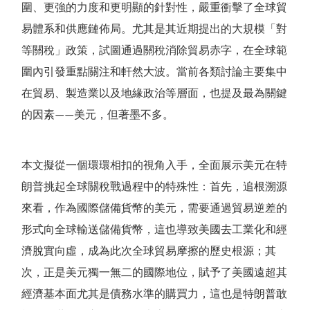
圍、更強的力度和更明顯的針對性，嚴重衝擊了全球貿
易體系和供應鏈佈局。尤其是其近期提出的大規模
「
對
等關稅
」
政策，試圖通過關稅消除貿易赤字，在全球範
圍內引發重點關注和軒然大波。當前各類討論主要集中
在貿易、製造業以及地緣政治等層面，也提及最為關鍵
的因素
美元，但著墨不多。
——
本文擬從一個環環相扣的視角入手，全面展示美元在特
朗普挑起全球關稅戰過程中的特殊性：首先，追根溯源
來看，作為國際儲備貨幣的美元，需要通過貿易逆差的
形式向全球輸送儲備貨幣，這也導致美國去工業化和經
濟脫實向虛，成為此次全球貿易摩擦的歷史根源；其
次，正是美元獨一無二的國際地位，賦予了美國遠超其
經濟基本面尤其是債務水準的購買力，這也是特朗普敢