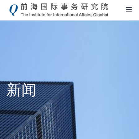
新闻
面
包
屑