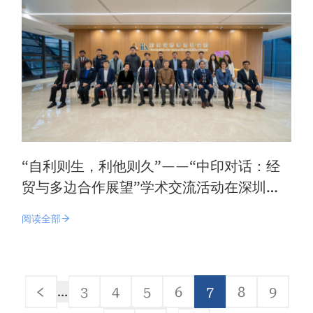
“自利则生，利他则久”——“中印对话：经
贸与多边合作展望”学术交流活动在深圳前
海举行
阅读全部
分
3
4
5
6
7
8
9
…
页
前
Page
Page
Page
Page
当
Page
Page
一
前