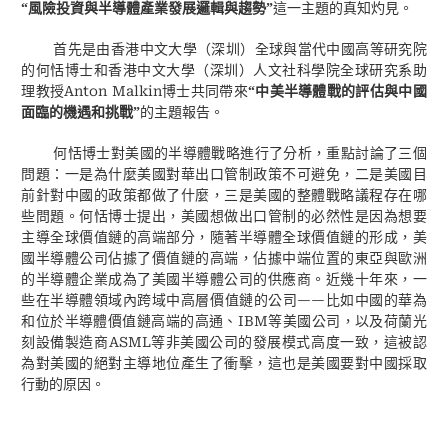
“
風險投資與半導體產業發展邏輯與趨勢
”
這一主題的真知灼見。
首先是由香港中文大學（深圳）全球與當代中國高等研究院
的何恬博士和香港中文大學（深圳）人文社科學院全球研究系助
Anton Malkin
理教授
博士共同帶來
“
中美半導體戰的評估與中國
面臨的機遇和挑戰
”
的主題報告。
何恬博士對美國的半導體戰略進行了分析，重點討論了三個
問題：一是為什麼美國對華出口管制政策不可避免，二是美國目
前針對中國的政策都做了什麼，三是美國的整體戰略議程存在哪
些問題。何恬博士提出，美國想做出口管制的必然性是因為想要
主導全球價值鏈的高端部分，隨著半導體全球價值鏈的形成，美
國半導體公司佔據了價值鏈的高端，佔據中端位置的東亞與歐洲
的半導體企業成為了美國半導體公司的供應商。近幾十年來，一
——
些在半導體領域內跨域中高層價值鏈的公司
比如中國的華為
IBM
和位於半導體價值鏈高端的高通、
等美國公司，以及荷蘭光
ASML
刻設備製造商
等非美國公司的發展模式高度一致，這被認
為對美國的絕對主導地位產生了衝擊，這也是美國要對中國採取
行動的原因。