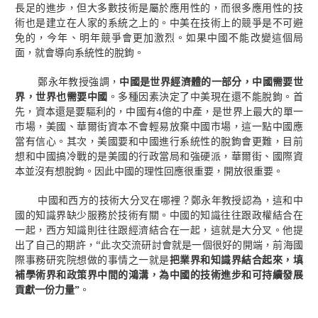
長足的進步，但大多數技術是屬於應用性的，而很多應用性的技
術也是建立在人家的系統之上的。中美在技術上的競爭是不可避
免的，今年、明年競爭會更加激烈。如果中國不能改變這個局
面，就會導向系統性的脫鉤。
鄭永年教授強調，
中國是世界經濟體的一部分，中國需要世
界，世界也需要中國
。多種因素決定了中美現在還不能脫鉤。首
4
先，資本還是要驅利的，中國有
億的中產，是世界上最大的單一
市場，美國、華爾街資本不會輕易放棄中國市場，這一點中國應
當有信心。其次，美國要和中國進行系統性的脫鉤會更難，目前
想和中國搞冷戰的是美國的行政當局和強硬派，華爾街、國際資
本並沒有想脫鉤。因此中國的理性回應很重要，開放很重要。
中國和西方的技術大分叉在哪裡？鄭永年教授認為，這和中
國的知識界缺少服務於技術有關。中國的知識往往跟政權結合在
一起，西方知識則往往跟經濟結合在一起，這就是大分叉。他提
“
出了自己的期許，
此次交流研討會就是一個很好的開端，前海國
際事務研究院想做的事情之一就是
把業界和知識界結合起來，填
補學術界和政策界中間的鴻溝，為中國的技術進步和可持續發展
貢獻一份力量
”
。