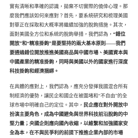
實有清晰和準確的認識，拋棄不切實際的僥倖心理。那
麼我們應該如何來應對？首先，要系統研究和梳理美國
對華正在採取和大概率將繼續加強的脫鉤措施。其次，
面對美國全方位和系統的脫鉤舉措，我們認為，
“
錯位
開放
”
和
“
精准掛鉤
”
是要堅持的兩大基本原則
——
我們
要通過錯位開放推進美國商品與中國市場、美國資本與
中國產業的精准掛鉤，同時與美國以外的國家進行深度
科技掛鉤和經濟捆綁。
在具體的應對上，我們認為，應充分發揮我國混合所有
制經濟的優勢，讓民企和國企在被圍堵和
“
不自由
”
的全
球市場中明確自己的定位。其中，
民企應在對外開放中
扮演主要角色，成為中國避免與世界科技前沿脫鉤的中
堅力量；央國企則應向國內收縮，以維繫和加強國家安
全為本，在不與民爭利的前提下推進企業內部的市場