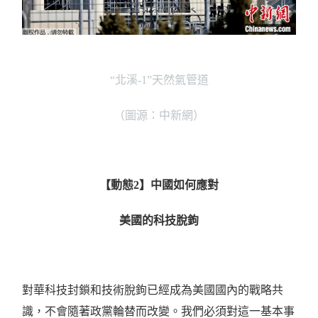
“
北溪
-1”
天然氣管道
（圖源：中新網）
【動態
2
】中國如何應對
美國的科技脫鉤
對華科技封鎖和技術脫鉤已經成為美國國內的戰略共
識，不會隨著政黨輪替而改變。我們必須對這一基本事