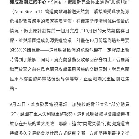
機成為關注的中心。
9
月初，俄羅斯完全停止通過
“
北溪
1
號
”
（
Nord Stream 1
）管道向歐洲輸送天然氣。緊接著受此次能源
危機影響最嚴重的國家德國宣佈，在俄羅斯逐漸削減供氣量的
情況下仍比原計劃提前一個月完成了
10
月份的天然氣儲存目
標，並與鄰國達成能源雙邊協議，計畫在
10
月份達到過冬需要
的
95%
的儲氣量
——
這意味著歐洲的能源危機在一定程度上暫
時得到了緩解。同時，烏克蘭發動反攻奪回部分領土，俄羅斯
繼而放棄之前在烏克蘭只攻擊軍用設施的交戰原則，對烏克蘭
民用基礎設施熱電站發動導彈襲擊，正面戰場又重回關注焦
點。
9
月
21
日，普京發表電視講話，加強核威脅並宣佈
“
部分動員
令
”
，試圖在重大失利後重整攻勢，這也意味著戰爭會繼續僵持
並存在升級的重大風險。那麼，這次
“
閃電突襲
”
行動究竟還會
持續多久？最終會以什麼方式結束？哪一方能堅持到最後？從