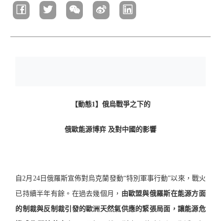
連
結
【動態
1
】俄烏戰爭之下的
俄歐能源博弈
及對中國的影響
自
2
月
24
日俄羅斯宣佈對烏克蘭發動
“
特別軍事行動
”
以來，戰火
已持續半年有餘。在過去幾個月，
由歐盟與俄羅斯在能源方面
的制裁與反制裁引發的歐洲天然氣供應的緊張局面，讓能源危