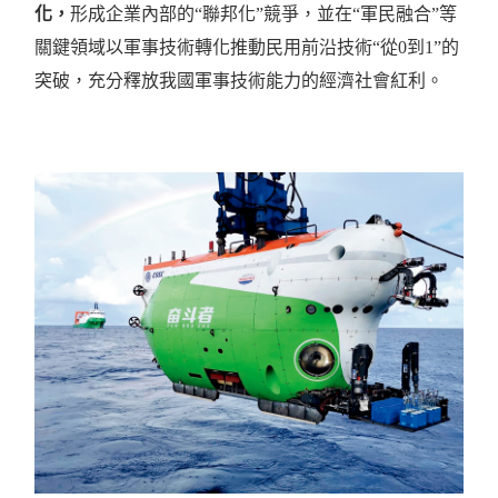
化，
形成企業內部的
“
聯邦化
”
競爭，並在
“
軍民融合
”
等
關鍵領域以軍事技術轉化推動民用前沿技術
“
從
0
到
1”
的
突破，充分釋放我國軍事技術能力的經濟社會紅利。