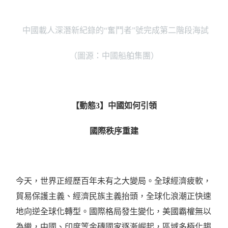
中國載人深潛新紀錄的
“
奮鬥者
”
號完成第二階段海試
（圖源：中國船舶集團）
【動態
3
】中國如何引領
國際秩序重建
今天，世界正經歷百年未有之大變局。全球經濟疲軟，
貿易保護主義、經濟民族主義抬頭，全球化浪潮正快速
地向逆全球化轉型。國際格局發生變化，美國霸權無以
為繼，中國、印度等金磚國家逐漸崛起，區域多極化趨