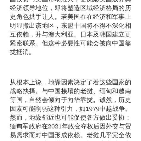
经济领导地位，即将塑造区域经济格局的历
史角色拱手让人。若美国在在经济和军事上
明显撤出该地区，东盟十国将不得不深化相
互依赖，并与澳大利亚、日本及韩国建立更
紧密联系。但这种必要性可能会被向中国靠
拢抵消。
从根本上说，地缘因素决定了着这些国家的
战略抉择。与中国接壤的老挝、缅甸和越南
等国，自然会倾向于向华靠拢。诚然，历史
因素可能削弱这种引力，如1979中越战争。
然而，地缘邻近也可能促使各方做出妥协：
缅甸军政府在2021年政变夺权后因外交与贸
易需求而对中国形成依赖。老挝几乎完全依