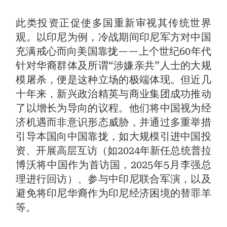
此类投资正促使多国重新审视其传统世界
观。以印尼为例，冷战期间印尼军方对中国
充满戒心而向美国靠拢——上个世纪60年代
针对华裔群体及所谓“涉嫌亲共”人士的大规
模屠杀，便是这种立场的极端体现。但近几
十年来，新兴政治精英与商业集团成功推动
了以增长为导向的议程。他们将中国视为经
济机遇而非意识形态威胁，并通过多重举措
引导本国向中国靠拢，如大规模引进中国投
资、开展高层互访（如2024年新任总统普拉
博沃将中国作为首访国，2025年5月李强总
理进行回访）、参与中印尼联合军演，以及
避免将印尼华裔作为印尼经济困境的替罪羊
等。