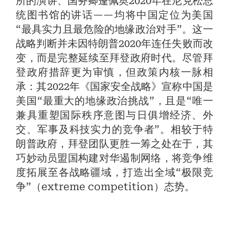
所的演讲、国务卿蓬佩奥2020年在尼克松总
统图书馆的讲话——均将中国定位为美国
“最具实力且最危险的地缘政治对手”。这一
战略判断并未因特朗普2020年连任失败而改
变，而是完整延续至拜登政府时代。尽管拜
登政府措辞更为审慎，但政策内核一脉相
承：其2022年《国家安全战略》宣称中国是
美国“最重大的地缘政治挑战”，且是“唯一
兼具重塑国际秩序意图与日俱增经济、外
交、军事及科技实力的竞争者”。相较于特
朗普政府，拜登团队更胜一筹之处在于，其
巧妙动员盟国构建对华遏制网络，将竞争维
度拓展至各战略疆域，打造出全域“极限竞
争”（extreme competition）态势。