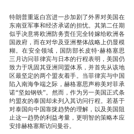
特朗普重返白宫进一步加剧了外界对美国在
东南亚军事和经济承诺的担忧。其第二任期
似乎决意将欧洲防务责任完全转嫁给欧洲各
国政府，而在对华及亚洲整体战略上仍显模
糊。在安全领域，国防部长皮特·赫格塞思
三月访问菲律宾与日本的行程表明，美国仍
致力于巩固其亚洲同盟体系，并首先从该地
区最坚定的两个盟友着手。当菲律宾与中国
陷入南海争端之际，赫格塞思声称美对菲承
诺“坚如钢铁”。然而，作为另一美国正式条
约盟友的泰国却未列入其访问行程。若基于
对泰国向中国靠拢趋势的理解，以及美国阻
止这一趋势的利益考量，更明智的策略本应
安排赫格塞斯访问曼谷。