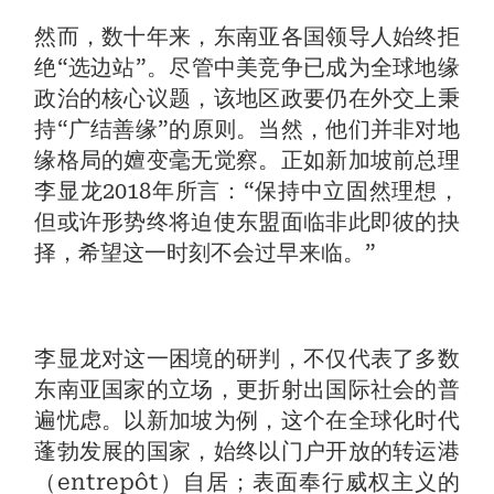
然而，数十年来，东南亚各国领导人始终拒
绝“选边站”。尽管中美竞争已成为全球地缘
政治的核心议题，该地区政要仍在外交上秉
持“广结善缘”的原则。当然，他们并非对地
缘格局的嬗变毫无觉察。正如新加坡前总理
李显龙2018年所言：“保持中立固然理想，
但或许形势终将迫使东盟面临非此即彼的抉
择，希望这一时刻不会过早来临。”
李显龙对这一困境的研判，不仅代表了多数
东南亚国家的立场，更折射出国际社会的普
遍忧虑。以新加坡为例，这个在全球化时代
蓬勃发展的国家，始终以门户开放的转运港
（entrepôt）自居；表面奉行威权主义的