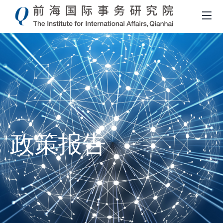
政策报告
面
包
屑