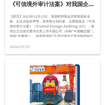
《可信境外审计法案》对我国企业
的可能影响与应对策略
【前言】2023年12月13日，美国联邦国会共和党籍多名
参、众议员发布声明，宣布将分别向参、众两院提交《可信
境外审计法案》（Trusted Foreign Auditing Act），谋
求以立法形式要求在美上市中国公司（亦称“中国概念股”，
简称“中概股”），聘用所谓的“不受中国共产党控制的独立
审计机构”，以确保相关中国公司完全遵守美国法律，保护
美国投资者并追究中国公司的违法责任。 依照美国联邦国
2024/03/27
会立法程序，国会议员正式提交议案只是立法的第一步。
《可信境外审计法案》接下来还需经过多项程序，包括参、
众两院相关专门委员会审议通过，然后交由两院分别表决通
过，最后呈送总统签署，正式成为联邦法律。…