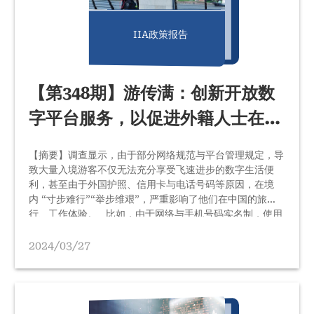
IIA政策报告
【第348期】游传满：创新开放数
字平台服务，以促进外籍人士在华
生活便利的政策建议
【摘要】调查显示，由于部分网络规范与平台管理规定，导
致大量入境游客不仅无法充分享受飞速进步的数字生活便
利，甚至由于外国护照、信用卡与电话号码等原因，在境
内 “寸步难行”“举步维艰”，严重影响了他们在中国的旅
行、工作体验。 比如，由于网络与手机号码实名制，使用
免费WiFi需要号码认证，国际号码就得交漫游费。另外，
包括美团生活、滴滴打车等平台服务，无法注册外国手机号
2024/03/27
码，无法绑定外国信用卡，导致外籍游客无法进行网络支
持，无法扫码付费，无法网上购买高铁飞机票，无法扫码预
约景区。 外籍人士来华在华生活、出行、工作的不利，已
经严重影响到了“高水平对外开放”等重大战略部署的实现，