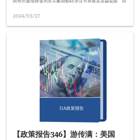
的货币紧缩政策仍在不断抑制经济活力并推高金融风险，经
济民族主义以及俄乌、巴以等地缘政治冲突持续扩大，使发
展的不确定性陡然提升等，我们研判2024年世界经济发展
2024/03/27
将面临更大压力，甚至可能是2008年金融危机以来最为严
峻的外部经济环境。因此，为做好应对准备和有效防范系统
性风险的发生，我们在对今年全球经济运行的总体脉络进行
梳理、总结的基础上，归纳界定2024年我国可能面临的十
大国际经济风险，…
IIA政策报告
【政策报告346】游传满：美国