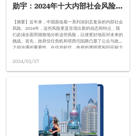
勋宇：2024年十大内部社会风险和
对策分析
【摘要】近年来，中国面临着一系列深刻且复杂的内部社会
风险。2024年，这些风险更是呈现出新的动态和特点，我
们必须全面而细致地分析这些风险，以便更好地应对未来的
挑战。首先，政府信任危机和塔西佗陷阱凸显了公众与政府
之间沟通的重要性。在信息时代，政府的透明度和回应能力
成为维护社会稳定的关键因素。其次，社会信任的缺失不仅
影响社会和谐，还可能引发一系列连锁反应，如群体性事件
2024/03/27
和网络舆情风险。同时，我们还面临着就业风险，特别是在
高科技和传统产业转型升级过程中的就业不确定性，而农民
工收入下降和工作不稳定所产生的负面效应更需要特别关
注。