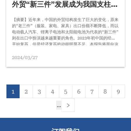
外贸“新三件”发展成为我国支柱产
业的前景与对策
【摘要】近年来，中国的外贸结构发生了巨大的变化，原来
的“老三件”（服装、家电、家具）出口份额不断降低，而以
电动载人汽车、锂离子电池和太阳能电池为代表的“新三件”
则在出口中扮演越来越重要的角色。2023年初中国的经济
开始复苏，但是经济复苏的动能明显不足。本报告将面向这
一问题分析中国外贸的“新三件”是否可能发展成为未来的支
柱产业，并成为中国今后经济发展的重要引擎。报告首先剖
2024/03/27
析了“新三件”的发展现状和前景；其次提出了“新三件”得以
弯道超车的两个关键，即民企和地方政府的主导地位和渐进
式创新为主的创新模式；再次研究了“新三件”进一步发展成
为支柱产业面临的内外部障碍；…
分
1
2
3
4
5
6
7
8
9
页
当
Page
Page
Page
Page
Page
Page
Page
Pag
前
…
页
下
一
页