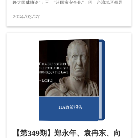
峰大国威胁论”；三、“泛国家安全化”；四、台湾地区领导
人选举后续影响；五、中国周边海空域军事对峙；六、“一
带一路”倡议多重风险；七、东北亚“中朝俄”三边关系；
2024/03/27
八、军事力量“走出去”；九、中美太空军事竞争；十、军队
反腐可能影响对外武力运用能力。我们主要引述相关国外官
员和专家观点予以说明，从中可以初步看国外尤其是美西方
是如何认知中国所面临的安全风险的。其中，…
IIA政策报告
【第349期】郑永年、袁冉东、向