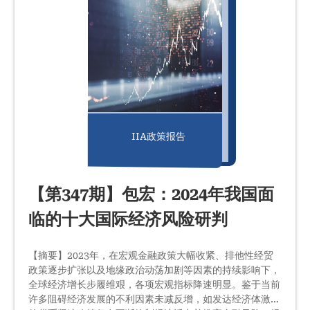
…
IIA政策报告
【第347期】包宏：2024年我国面
临的十大国际经济风险研判
【摘要】2023年，在宏观金融政策大幅收紧、排他性经贸
政策逐步扩张以及地缘政治动荡加剧等因素的持续影响下，
全球经济增长步履维艰，各项宏观指标降速明显。鉴于当前
许多阻碍经济发展的不利因素未减反增，如发达经济体激进