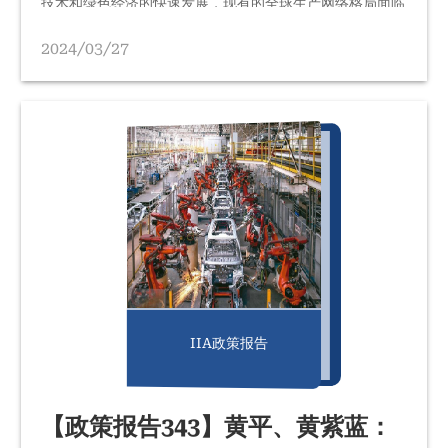
技术和绿色经济的快速发展，现有的全球生产网络格局面临
新的机遇与挑战，全球价值链面临加速重构的态势。 在此
背景下，全球供应链重构出现五大趋势： 区域化（全球价
2024/03/27
值链向区域价值链集聚） 多元化（将生产、采购环节离岸
外包到供应链中断风险关联度较低的多个区域，尤其是“中
国+1”或者“中国+N”） 本土化（将生产能力从海外迁回本
土） 数字化（数字技术赋能供应链流程优化） 绿色化（…
IIA政策报告
【政策报告343】黄平、黄紫蓝：