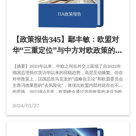
IIA政策报告
【政策报告345】鄢丰敏：欧盟对
华“三重定位”与中方对欧政策的建
议
【摘要】2023年以来，中欧之间在外交上延续了自2022年
德国总理朔尔茨访华以来的回稳趋势，高层互动频繁。但在
对华政策上，法国总统马克龙的“战略自主论”和欧盟委员会
主席冯德莱恩的“去风险化”，体现出欧盟内部对此存在不同
的思路。2023年6月底，欧盟峰会通过涉华政策的决议为欧
盟对华关系定调，重申对华政策的多面性，维持“伙伴、竞
争者和制度性对手”的“三重定位”。“三分法”定位意味着又
2024/03/27
敌又友，具有很大的不确定性。而事实上，“对手”定位在逐
渐得到强化而占据上风。2023年12月7日，中欧举行第二十
四次领导人峰会。中方的首要关切是树立中欧间的“正确认
知”。在中方看来，中欧关系大踏步倒退，…