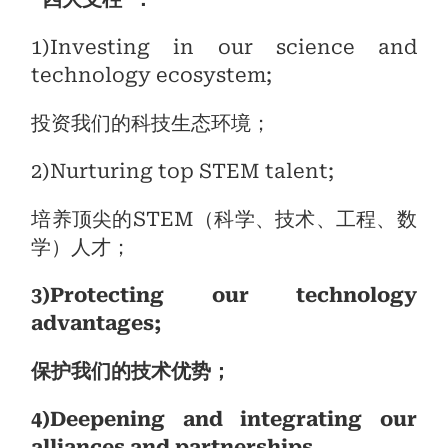
1)Investing in our science and
technology ecosystem;
投资我们的科技生态环境；
2)Nurturing top STEM talent;
培养顶尖的STEM（科学、技术、工程、数
学）人才；
3)Protecting our technology
advantages;
保护我们的技术优势；
4)Deepening and integrating our
alliances and partnerships.