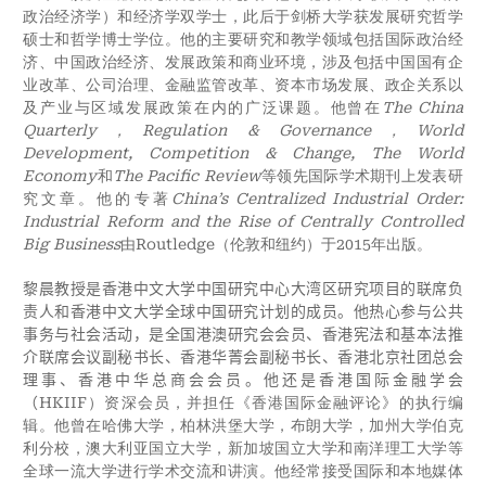
政治经济学）和经济学双学士，此后于剑桥大学获发展研究哲学
硕士和哲学博士学位。他的主要研究和教学领域包括国际政治经
济、中国政治经济、发展政策和商业环境，涉及包括中国国有企
业改革、公司治理、金融监管改革、资本市场发展、政企关系以
及产业与区域发展政策在内的广泛课题。他曾在
The China
Quarterly，Regulation & Governance，World
Development, Competition & Change, The World
Economy
和
The Pacific Review
等领先国际学术期刊上发表研
究文章。他的专著
China’s Centralized Industrial Order:
Industrial Reform and the Rise of Centrally Controlled
Big Business
由Routledge（伦敦和纽约）于2015年出版。
黎晨教授是香港中文大学中国研究中心大湾区研究项目的联席负
责人和香港中文大学全球中国研究计划的成员。他热心参与公共
事务与社会活动，是全国港澳研究会会员、香港宪法和基本法推
介联席会议副秘书长、香港华菁会副秘书长、香港北京社团总会
理事、香港中华总商会会员。他还是香港国际金融学会
（
HKIIF）资深会员，并担任《香港国际金融评论》的执行编
辑。他曾在哈佛大学，柏林洪堡大学，布朗大学，加州大学伯克
利分校，澳大利亚国立大学，新加坡国立大学和南洋理工大学等
全球一流大学进行学术交流和讲演。他经常接受国际和本地媒体