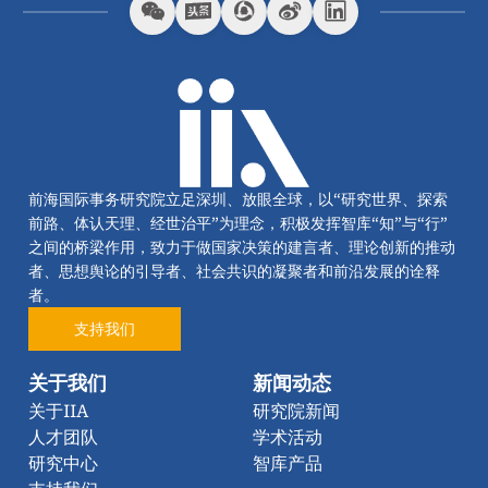
前海国际事务研究院立足深圳、放眼全球，以“研究世界、探索
前路、体认天理、经世治平”为理念，积极发挥智库“知”与“行”
之间的桥梁作用，致力于做国家决策的建言者、理论创新的推动
者、思想舆论的引导者、社会共识的凝聚者和前沿发展的诠释
者。
支持我们
关于我们
新闻动态
关于IIA
研究院新闻
人才团队
学术活动
研究中心
智库产品