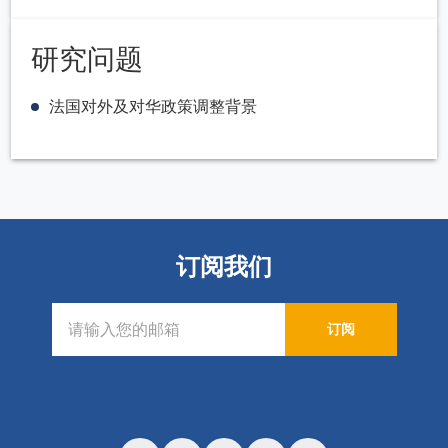
研究问题
法国对外及对华政策调整背景
订阅我们
订阅