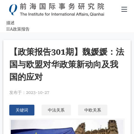
描述
面
IIA政策报告
包
【政策报告301期】魏媛媛：法
屑
国与欧盟对华政策新动向及我
国的应对
发布于：
2023-10-27
关键词
中法关系
中欧关系