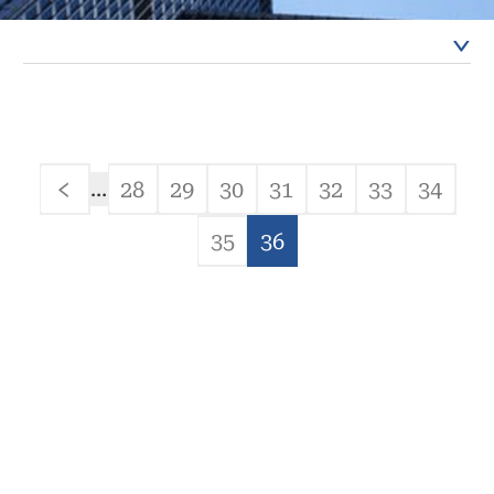
結
Pagination
28
29
30
31
32
33
34
…
Previous
頁
頁
頁
頁
頁
頁
頁
page
面
面
面
面
面
面
面
35
36
頁
目
面
前
頁
面