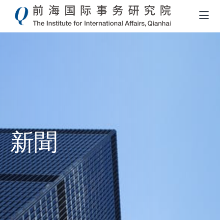
新聞
導
航
連