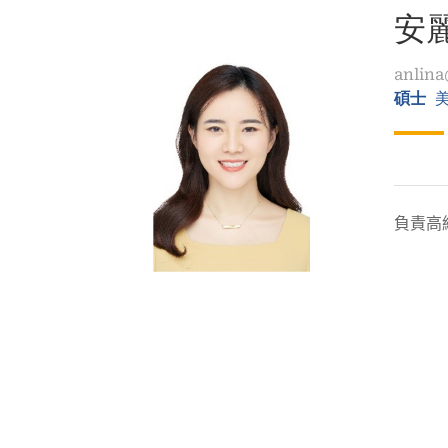
結
安
anlin
碩士
負責高