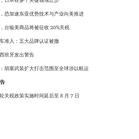
议，日本在多个关键领域让步
议，恐加速东亚优势技术与产业向美推进
，台输美商品将被征收 20%关税
卡车准入：五大品牌认证被撤
向西班牙发出警告
级：胡塞武装扩大打击范围至全球涉以航运
告
轮关税政策实施时间延后至 8 月 7 日