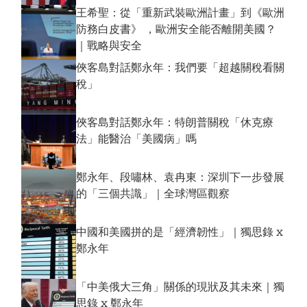
王希聖：從「重新武裝歐洲計畫」到《歐洲
防務白皮書》 ，歐洲安全能否離開美國？
｜戰略與安全
俠客島對話鄭永年：我們要「超越關稅看關
稅」
俠客島對話鄭永年：特朗普關稅「休克療
法」能醫治「美國病」嗎
鄭永年、段嘯林、袁冉東：深圳下一步發展
的「三個共識」｜全球灣區觀察
中國和美國拼的是「經濟韌性」｜獨思錄 x
鄭永年
「中美俄大三角」關係的現狀及其未來｜獨
思錄 x 鄭永年