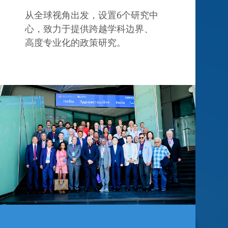
从全球视角出发，设置6个研究中
心，致力于提供跨越学科边界、
高度专业化的政策研究。
800+
11
篇
报送政策报告
研