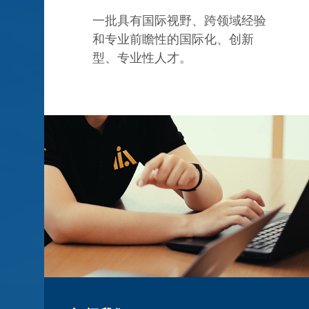
一批具有国际视野、跨领域经验
和专业前瞻性的国际化、创新
型、专业性人才。
0+
11+
篇
国家和地区
报告
研究人员来自