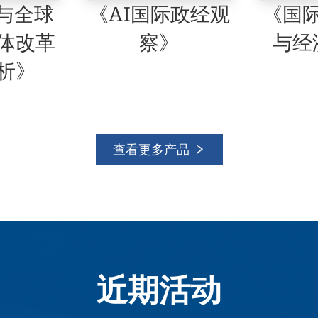
《AI国际政经观
C与全球
《国
察》
体改革
与经
析》
查看更多产品
近期活动