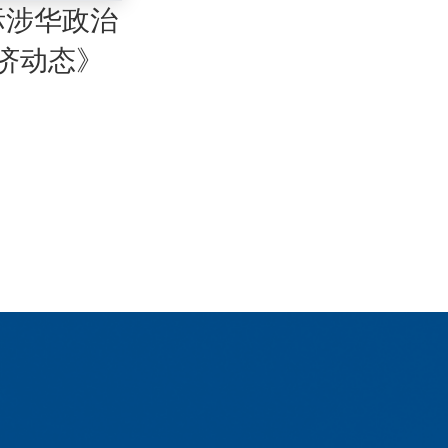
际涉华政治
济动态》